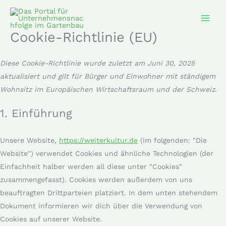
Zum
Consent
Consent
Inhalt
to
to
service
service
springen
Cookie-Richtlinie (EU)
wordpres
sonstiges
Diese Cookie-Richtlinie wurde zuletzt am Juni 30, 2025
aktualisiert und gilt für Bürger und Einwohner mit ständigem
Wohnsitz im Europäischen Wirtschaftsraum und der Schweiz.
1. Einführung
Unsere Website,
https://weiterkultur.de
(im folgenden: "Die
Website") verwendet Cookies und ähnliche Technologien (der
Einfachheit halber werden all diese unter "Cookies"
zusammengefasst). Cookies werden außerdem von uns
beauftragten Drittparteien platziert. In dem unten stehendem
Dokument informieren wir dich über die Verwendung von
Cookies auf unserer Website.