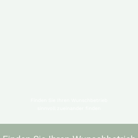
Willkommen
Inserate
Nachfolger finden
Be
Finden Sie Ihren Wunschbetrieb
sinnvoll zueinander finden