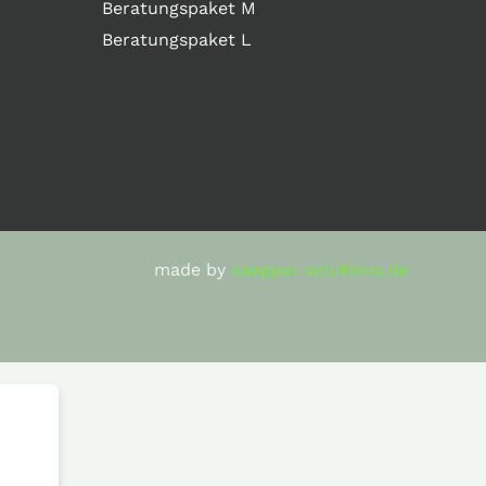
Beratungspaket M
Beratungspaket L
made by
kaeppel-solutions.de