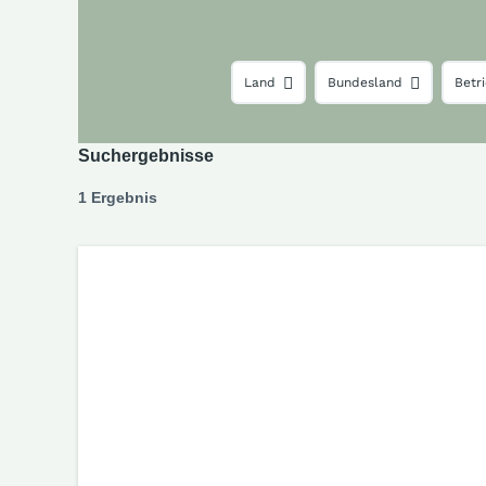
Land
Bundesland
Betr
Suchergebnisse
1 Ergebnis