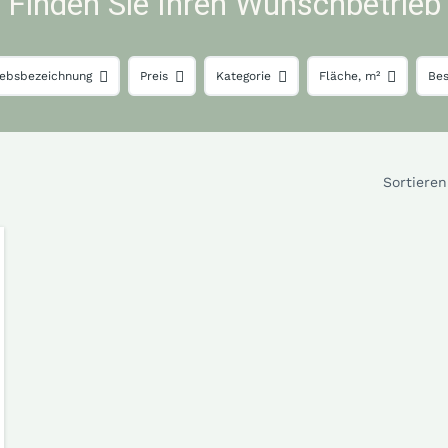
Finden Sie Ihren Wunschbetrieb
iebsbezeichnung
Preis
Kategorie
Fläche, m²
Bes
Sortiere