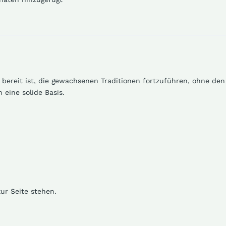
bereit ist,
die gewachsenen Traditionen fortzuführen,
ohne den
eine solide Basis.
ur Seite stehen.